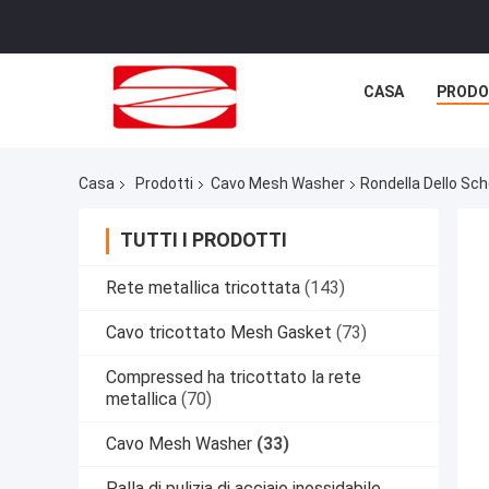
CASA
PRODO
Casa
Prodotti
Cavo Mesh Washer
Rondella Dello Sch
TUTTI I PRODOTTI
Rete metallica tricottata
(143)
Cavo tricottato Mesh Gasket
(73)
Compressed ha tricottato la rete
metallica
(70)
Cavo Mesh Washer
(33)
Palla di pulizia di acciaio inossidabile