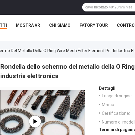
TTI
MOSTRA VR
CHI SIAMO
FATORY TOUR
CONTROL
ermo Del Metallo Della O Ring Wire Mesh Filter Element Per Industria E
Rondella dello schermo del metallo della O Ring
industria elettronica
Dettagli:
Luogo di origine:
Marca:
Certificazione:
Numero di modell
Termini di pagame