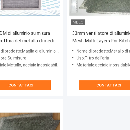
 di alluminio su misura
33mm ventilatore di allumini
truttura del metallo di media
Mesh Multi Layers For Kitch
glia del filtro per il radiatore
metallo da 70 micron
 prodotto:Maglia di alluminio del filtro
Nome di prodotto:Metallo di alluminio 
ore:Su misura
Uso:Filtro dell'aria
Metallo, acciaio inossidabile, nylon, 316L, alluminio
Materiale:acciaio inossidabile di alluminio/d
CONTATTACI
CONTATTACI