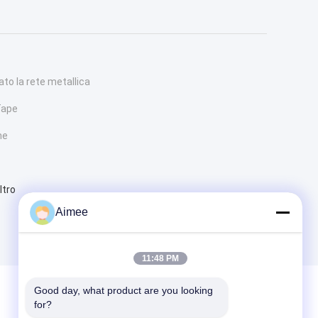
to la rete metallica
Tape
me
ltro
Aimee
11:48 PM
Good day, what product are you looking 
for?