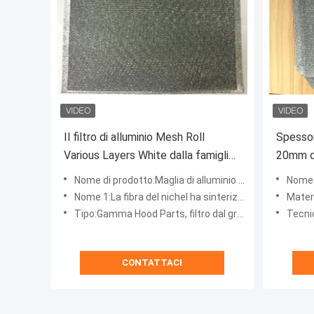
Il filtro di alluminio Mesh Roll
Spessor
Various Layers White dalla famiglia
20mm de
ha personalizzato il ODM senza
da ZT pe
Nome di prodotto:Maglia di alluminio del filtro
Nome di
struttura
cucina/f
Nome 1:La fibra del nichel ha sinterizzato il filtro tricottato compresso dalla rete metallica, il filtro d
Materi
Tipo:Gamma Hood Parts, filtro dal grasso di Hood Metal Mesh Fan Vent del fornello
Tecnica
CONTATTACI