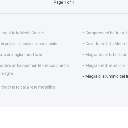
Page 1 of 1
 tricottato Mesh Gasket
Compressed ha tricotta
 di pulizia di acciaio inossidabile
Cavo tricottato Mesh 
uto di maglia tricottato
Maglia tricottata di ra
ositivo antiappannante del cuscinetto
Maglia del di alluminio
a maglia
Maglia di alluminio del fi
o tricottato dalla rete metallica