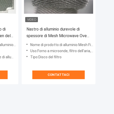
o di
Nastro di alluminio durevole di
en del
spessore di Mesh Microwave Oven
0.05mm del filtro come il filamento
Mesh Filter
Nome di prodotto:di alluminio Mesh Filter
Uso:Forno a microonde, filtro dell'aria, riscaldamento ad alta temperatura del forno elettrico
el metallo,
Tipo:Disco del filtro
CONTATTACI