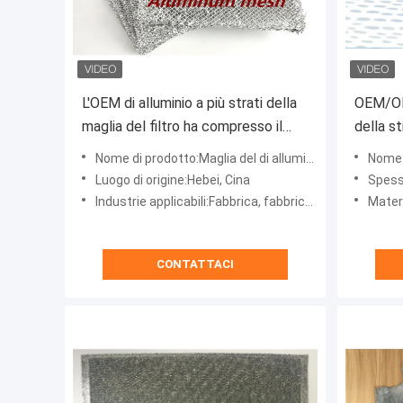
L'OEM di alluminio a più strati della
OEM/ODM
maglia del filtro ha compresso il
della s
colore dell'argento dello sfiatatoio
della ma
Nome di prodotto:Maglia del di alluminio
Nome di
del favo
Luogo di origine:Hebei, Cina
Spess
Industrie applicabili:Fabbrica, fabbrica della bevanda & dell'alimento, uso domestico, dell'azienda agricolo, negozio di a
Materiale:
CONTATTACI