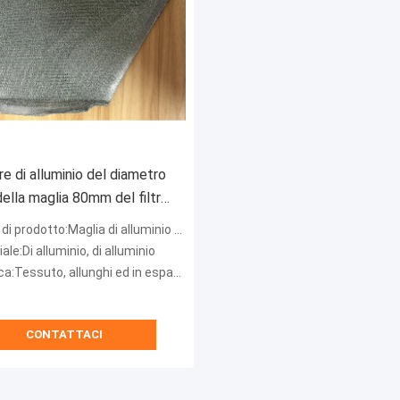
e di alluminio del diametro
lla maglia 80mm del filtro
r il ventilatore della
 prodotto:Maglia di alluminio del filtro
iltro dal petrolio
ale:Di alluminio, di alluminio
:Tessuto, allunghi ed in espansione
CONTATTACI