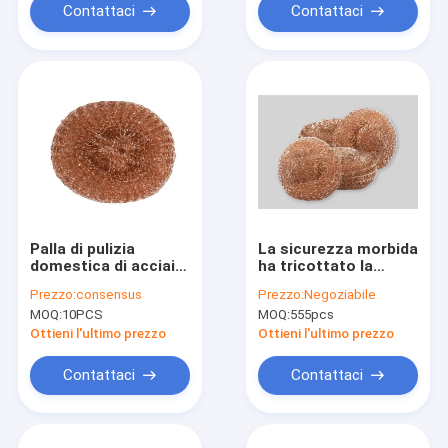
Contattaci
Contattaci
Palla di pulizia
La sicurezza morbida
domestica di acciaio
ha tricottato la
inossidabile, palla
resistenza di pulizia
Prezzo:
consensus
Prezzo:
Negoziabile
20g 6.5*6.5cm del filo
di temperatura
MOQ:
10PCS
MOQ:
555pcs
di rame del ODM
elevata di spessore
della maglia 6mm-
Ottieni l'ultimo prezzo
Ottieni l'ultimo prezzo
40mm del rame
Contattaci
Contattaci