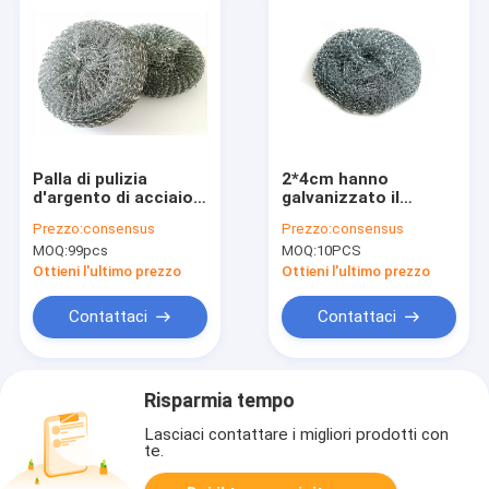
Palla di pulizia
2*4cm hanno
d'argento di acciaio
galvanizzato il
inossidabile di 25g
grande impianto di
Prezzo:
consensus
Prezzo:
consensus
30g per la famiglia
lavaggio di pulizia
MOQ:
99pcs
MOQ:
10PCS
della cucina
7.2g di acciaio
inossidabile per il
Ottieni l'ultimo prezzo
Ottieni l'ultimo prezzo
vaso
Contattaci
Contattaci
Risparmia tempo
Lasciaci contattare i migliori prodotti con
te.