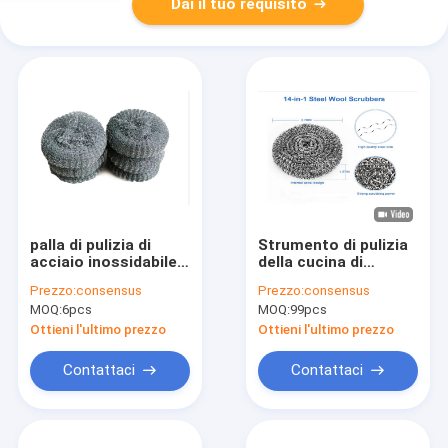
Dai il tuo requisito
palla di pulizia di
Strumento di pulizia
acciaio inossidabile
della cucina di
di 4cm/ODM dell'OEM
acciaio inossidabile
Prezzo:
consensus
Prezzo:
consensus
progettazione
della palla
MOQ:
6pcs
MOQ:
99pcs
semplice del
dell'impianto di
raschiatore
lavaggio di Dia6*6mm
Ottieni l'ultimo prezzo
Ottieni l'ultimo prezzo
9g
Contattaci
Contattaci