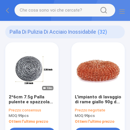
Palla Di Pulizia Di Acciaio Inossidabile
(32)
2*6cm 7.5g Palla
L'impianto di lavaggio
pulente e spazzola
di rame giallo 90g del
metallica in acciaio
piatto di ZT ha
Prezzo:
consensus
Prezzo:
negotiate
inossidabile 410/430
personalizzato per
MOQ:
99pcs
MOQ:
99pcs
per pulizia intensiva
gli utensili duri della
della cucina
cucina
Ottieni l'ultimo prezzo
Ottieni l'ultimo prezzo