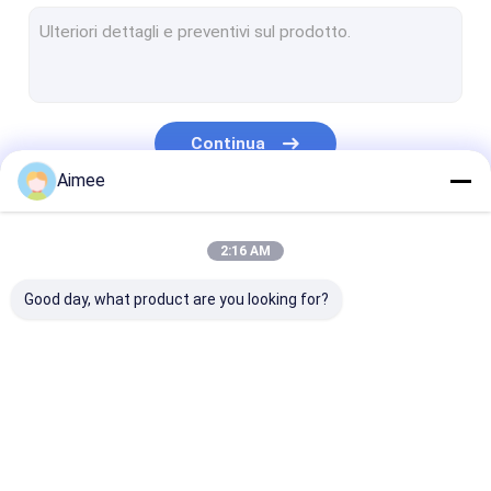
Cavo Mesh Washer
Palla di pulizia di acciaio inossidabile
Cavo tricottato Mesh Tape
Continua
Ammortizzatori del cuscino del metallo
Aimee
tessuto di maglia tricottato
Le Nostre Categorie
2:16 AM
Maglia tricottata di rame
Good day, what product are you looking for?
Rete metallica tessuta
dispositivo antiappannante del cuscinetto della maglia
Maglia del di alluminio
Rete metallica
Cavo tricottato
Compressed h
Maglia di alluminio del filtro
tricottata
Mesh Gasket
tricottato la r
metallica