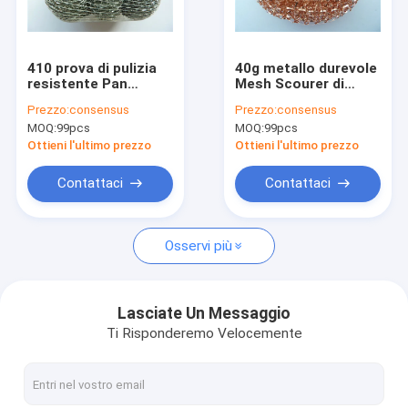
Chi siamo
Fatory Tour
410 prova di pulizia
40g metallo durevole
resistente Pan
Mesh Scourer di
Controllo di qualità
Scrubber di odore
rame per pulizia della
Prezzo:
consensus
Prezzo:
consensus
della palla 50g di
cucina dei vasi
MOQ:
99pcs
MOQ:
99pcs
acciaio inossidabile
Contattaci
Ottieni l'ultimo prezzo
Ottieni l'ultimo prezzo
notizie
Contattaci
Contattaci
Casi
Osservi più
Rete metallica tricottata
Lasciate Un Messaggio
Ti Risponderemo Velocemente
Cavo tricottato Mesh Gasket
Compressed ha tricottato la rete metallica