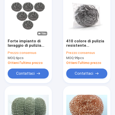
Forte impianto di
410 colore di pulizia
lavaggio di pulizia
resistente
10g della spugna di
dell'argento del
Prezzo:
consensus
Prezzo:
consensus
acciaio inossidabile
diametro 7cm della
MOQ:
6pcs
MOQ:
99pcs
per il piatto/la
palla 23g di acciaio
ruggine di
inossidabile
Ottieni l'ultimo prezzo
Ottieni l'ultimo prezzo
eliminazione
Contattaci
Contattaci
Casa
Prodotti
Mostra VR