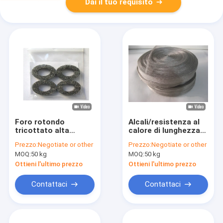
Dai il tuo requisito
Foro rotondo
Alcali/resistenza al
tricottato alta
calore di lunghezza
precisione di acciaio
di Mesh Width 28mm
Prezzo:
Negotiate or other
Prezzo:
Negotiate or other
inossidabile di Mesh
30m del cavo
MOQ:
50 kg
MOQ:
50 kg
Tape 25mm del cavo
tricottato involucro
dello schermo
Ottieni l'ultimo prezzo
Ottieni l'ultimo prezzo
Contattaci
Contattaci