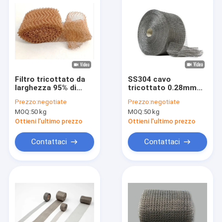
Filtro tricottato da
SS304 cavo
larghezza 95% di
tricottato 0.28mm
Mesh Tape 0.23mm
Mesh Tape Roll Width
Prezzo:
negotiate
Prezzo:
negotiate
100mm del filo di
200mm per il filtro
MOQ:
50 kg
MOQ:
50 kg
rame
liquido
Ottieni l'ultimo prezzo
Ottieni l'ultimo prezzo
Contattaci
Contattaci
Casa
Prodotti
Mostra VR