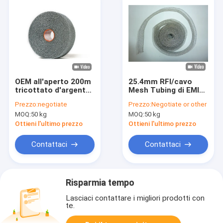
OEM all'aperto 200m
25.4mm RFI/cavo
tricottato d'argento
Mesh Tubing di EMI
del reticolato del
Shielding Tape Monel
Prezzo:
negotiate
Prezzo:
Negotiate or other
parasole di Mesh
Knitted
MOQ:
50 kg
MOQ:
50 kg
Tape 2m 3m del cavo
per agricoltura
Ottieni l'ultimo prezzo
Ottieni l'ultimo prezzo
Contattaci
Contattaci
Risparmia tempo
Lasciaci contattare i migliori prodotti con
te.