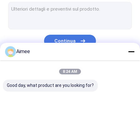
Cavo Mesh Washer
Palla di pulizia di acciaio inossidabile
Cavo tricottato Mesh Tape
Continua
Ammortizzatori del cuscino del metallo
Aimee
tessuto di maglia tricottato
Le Nostre Categorie
8:24 AM
Maglia tricottata di rame
Good day, what product are you looking for?
Rete metallica tessuta
dispositivo antiappannante del cuscinetto della maglia
Maglia del di alluminio
Rete metallica
Cavo tricottato
Compressed h
Maglia di alluminio del filtro
tricottata
Mesh Gasket
tricottato la r
metallica