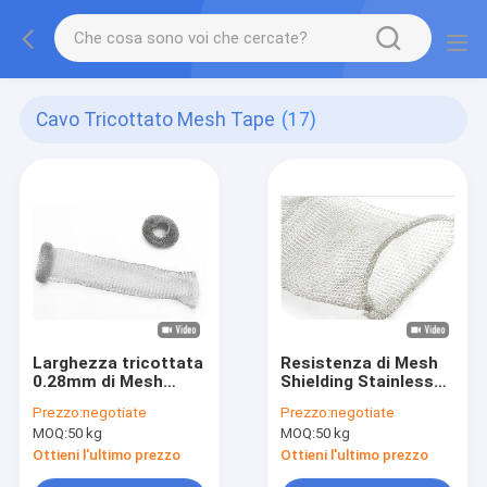
Cavo Tricottato Mesh Tape
(17)
Larghezza tricottata
Resistenza di Mesh
0.28mm di Mesh
Shielding Stainless
Tape Roll 30mm del
Steel Corrosion del
Prezzo:
negotiate
Prezzo:
negotiate
cavo di acciaio
cavo tricottata cavo
MOQ:
50 kg
MOQ:
50 kg
inossidabile su
misura per controllo
Ottieni l'ultimo prezzo
Ottieni l'ultimo prezzo
dei parassiti