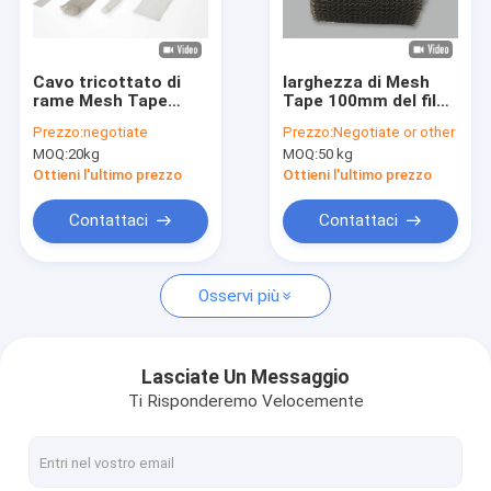
Chi siamo
Fatory Tour
Cavo tricottato di
larghezza di Mesh
rame Mesh Tape
Tape 100mm del filo
Controllo di qualità
Width 10-500mm
di rame tricottata
Prezzo:
negotiate
Prezzo:
Negotiate or other
37mm 38mm Dia
0.12mm per il filtro
MOQ:
20kg
MOQ:
50 kg
Sample Available
Contattaci
Ottieni l'ultimo prezzo
Ottieni l'ultimo prezzo
notizie
Contattaci
Contattaci
Casi
Osservi più
Rete metallica tricottata
Lasciate Un Messaggio
Ti Risponderemo Velocemente
Cavo tricottato Mesh Gasket
Compressed ha tricottato la rete metallica