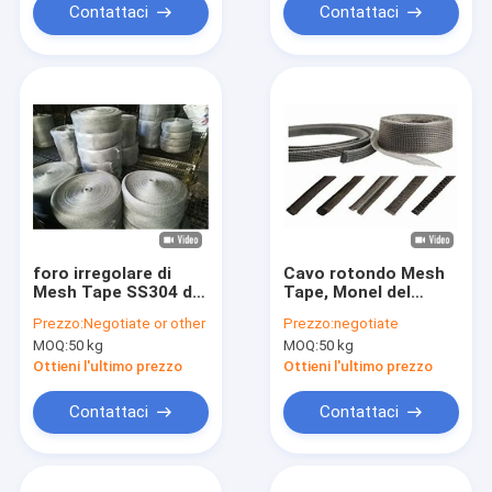
Contattaci
Contattaci
foro irregolare di
Cavo rotondo Mesh
Mesh Tape SS304 del
Tape, Monel del
cavo tricottato
centro del foro che
Prezzo:
Negotiate or other
Prezzo:
negotiate
25cm di 15cm 20cm
protegge Mesh Tape
MOQ:
50 kg
MOQ:
50 kg
0.08-0.55mm
Ottieni l'ultimo prezzo
Ottieni l'ultimo prezzo
Contattaci
Contattaci