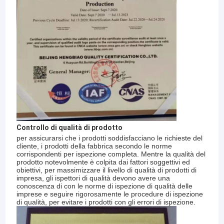
Controllo di qualità di prodotto
per assicurarsi che i prodotti soddisfacciano le richieste del
cliente, i prodotti della fabbrica secondo le norme
corrispondenti per ispezione completa. Mentre la qualità del
prodotto notevolmente è colpita dai fattori soggettivi ed
Casa
obiettivi, per massimizzare il livello di qualità di prodotti di
impresa, gli ispettori di qualità devono avere una
«Il reticolato il Co., srl del metallo di Anping
conoscenza di con le norme di ispezione di qualità delle
Prodotti
Zhaotong è una fabbrica professionale di cavo
imprese e seguire rigorosamente le procedure di ispezione
chefa, impegnata in questa linea per oltre 20 anni
di qualità, per evitare i prodotti con gli errori di ispezione.
Mostra VR
ed ha accumulato l'esperienza ricca di ricerca, di