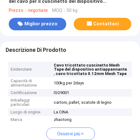
del cavo per il cuscinetto del dispositivo
antiappannante
Prezzo：negotiate
MOQ：50 kg
Miglior prezzo
Contattaci
Descrizione Di Prodotto
Cavo tricottato cuscinetto Mesh
Evidenziare
Tape del dispositivo antiappannante
,
cavo tricottato 0.12mm Mesh Tape
Capacità di
100kg per 2days
alimentazione
Certificazione
ISO9001
Imballaggi
cartoni, pallet, scatole di legno
particolari
Luogo di origine
La CINA
Marca
zhaotong
Osservi più