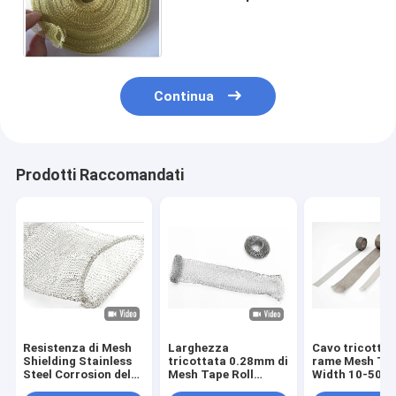
cavo per il cuscinetto del
dispositivo antiappannante
Continua
Prodotti Raccomandati
Resistenza di Mesh
Larghezza
Cavo tricottat
Shielding Stainless
tricottata 0.28mm di
rame Mesh Ta
Steel Corrosion del
Mesh Tape Roll
Width 10-50
cavo tricottata cavo
30mm del cavo di
37mm 38mm D