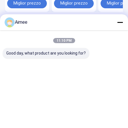
acciaio inossidabile
Sample Availa
Miglior prezzo
Miglior prezzo
Miglior pr
su misura per
controllo dei
parassiti
Aimee
Casa
Circa noi
Contattaci
Desktop Site
Mappa del sito
Informativa sulla privacy
Qualità
Rete metallica tricottata
Fabbrica cinese.Copyright © 2026
11:10 PM
AnPing ZhaoTong Metals Netting Co.,Ltd. All Rights Reserved.
Good day, what product are you looking for?
Casa
Prodotti
Mostra VR