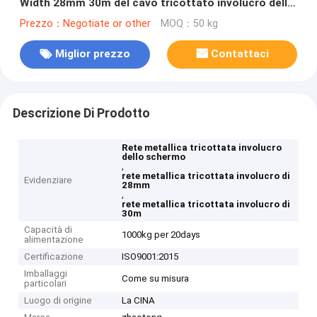
Width 28mm 30m del cavo tricottato involucro dello
schermo
Prezzo：Negotiate or other
MOQ：50 kg
Miglior prezzo
Contattaci
Descrizione Di Prodotto
Rete metallica tricottata involucro
dello schermo
,
rete metallica tricottata involucro di
Evidenziare
28mm
,
rete metallica tricottata involucro di
30m
Capacità di
1000kg per 20days
alimentazione
Certificazione
ISO9001:2015
Imballaggi
Come su misura
particolari
Luogo di origine
La CINA