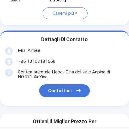
Marca
zhaotong
Osservi più
Dettagli Di Contatto
Mrs. Aimee
+86 13103181658
Contea orientale Hebei, Cina del viale Anping di
NO.371 XinYing
Contattaci
Ottieni Il Miglior Prezzo Per