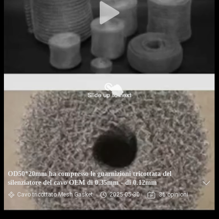
OD50*20mm ha compresso le guarnizioni tricottata del
silenziatore del cavo OEM di 0.35mm - di 0.12mm
Cavo tricottato Mesh Gasket
2025-05-30
36 opinioni