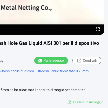
h Hole Gas Liquid AISI 301 per il dispositivo
Parla adesso.
Condividi
oni
io inossidabile di 25mm
#
Mesh Fabric tricottato 0.23mm
i 4*5mm ss ha tricottato il tessuto di maglia per demsiter
 ....
Guarda di più
Lasciate un messaggio.