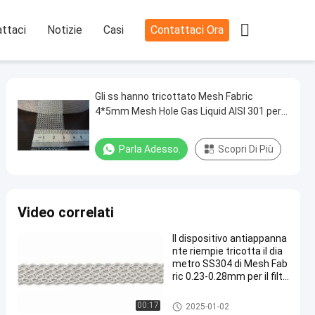

ttaci
Notizie
Casi
Contattaci Ora
Gli ss hanno tricottato Mesh Fabric
4*5mm Mesh Hole Gas Liquid AISI 301 per il
dispositivo antiappannante
Parla Adesso.
Scopri Di Più
Video correlati
Il dispositivo antiappanna
nte riempie tricotta il dia
metro SS304 di Mesh Fab
ric 0.23-0.28mm per il filtr
o
tessuto di maglia tricottato
00:17
2025-01-02