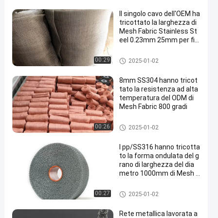
Il singolo cavo dell'OEM ha
tricottato la larghezza di
Mesh Fabric Stainless St
eel 0.23mm 25mm per filt
razione
tessuto di maglia tricottato
00:29
2025-01-02
8mm SS304 hanno tricot
tato la resistenza ad alta
temperatura del ODM di
Mesh Fabric 800 gradi
tessuto di maglia tricottato
00:26
2025-01-02
I pp/SS316 hanno tricotta
to la forma ondulata del g
rano di larghezza del dia
metro 1000mm di Mesh F
abric 0.5mm
tessuto di maglia tricottato
00:27
2025-01-02
Rete metallica lavorata a