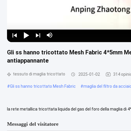
Gli ss hanno tricottato Mesh Fabric 4*5mm Mes
antiappannante
tessuto di maglia tricottato
2025-01-02
314 opini
#
Gli ss hanno tricottato Mesh Fabric
#
maglia del filtro da accia
la rete metallica tricottata liquida del gas del foro della maglia d
informazioni tricottate del tessuto di maglia Il tessuto tricottato del
Messaggi del visitatore