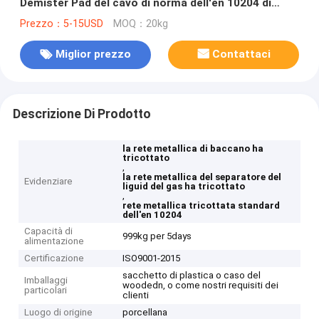
Demister Pad del cavo di norma dell'en 10204 di
baccano
Prezzo：5-15USD
MOQ：20kg
Miglior prezzo
Contattaci
Descrizione Di Prodotto
la rete metallica di baccano ha
tricottato
,
la rete metallica del separatore del
Evidenziare
liguid del gas ha tricottato
,
rete metallica tricottata standard
dell'en 10204
Capacità di
999kg per 5days
alimentazione
Certificazione
ISO9001-2015
sacchetto di plastica o caso del
Imballaggi
woodedn, o come nostri requisiti dei
particolari
clienti
Luogo di origine
porcellana