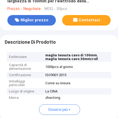
larghezza di 100mm per l'elettrodo della
batteria/collettore fluido
Prezzo：Negotiate
MOQ：50pcs
Miglior prezzo
Contattaci
Descrizione Di Prodotto
,
maglia tessuta cavo di 100mm
Evidenziare
maglia tessuta cavo 30mm/roll
Capacità di
1000pcs al giorno
alimentazione
Certificazione
ISO9001:2015
Imballaggi
Come su misura
particolari
Luogo di origine
La CINA
Marca
zhaotong
Osservi più