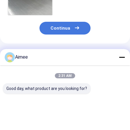
larghezza di 100mm per
l'elettrodo della
batteria/collettore fluido
Continua
Prodotti Raccomandati
Aimee
2:31 AM
Good day, what product are you looking for?
rete metallica
304 schermo unito
Tela tessuta d
tessuta 1.22m 40 60
del metallo tessuto
maglia 0.026m
Mesh Iron Chromium
di Mesh Screen
Mesh Roll 500 
Aluminum Alloy
0.02mm del cavo di
cavo di acciai
acciaio inossidabile
inossidabile
Miglior prezzo
Miglior prezzo
Miglior pr