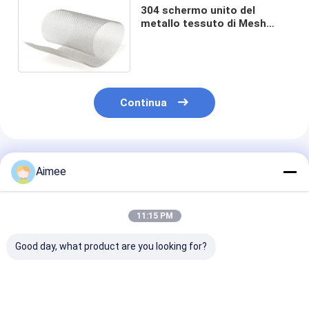
304 schermo unito del
metallo tessuto di Mesh
Screen 0.02mm del cavo di
acciaio inossidabile 0.6mm
Continua
Prodotti Raccomandati
Aimee
11:15 PM
Good day, what product are you looking for?
rete metallica
Tela tessuta della
30X 21Cm 304