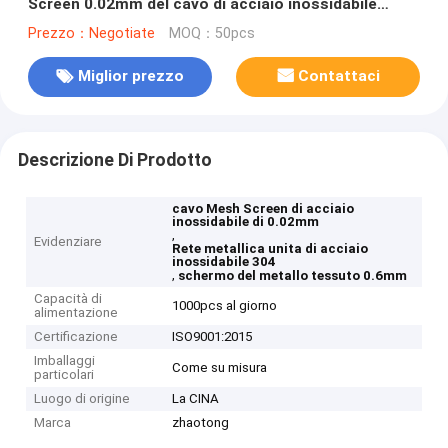
Screen 0.02mm del cavo di acciaio inossidabile
0.6mm
Prezzo：Negotiate
MOQ：50pcs
Miglior prezzo
Contattaci
Descrizione Di Prodotto
cavo Mesh Screen di acciaio
inossidabile di 0.02mm
,
Evidenziare
Rete metallica unita di acciaio
inossidabile 304
,
schermo del metallo tessuto 0.6mm
Capacità di
1000pcs al giorno
alimentazione
Certificazione
ISO9001:2015
Imballaggi
Come su misura
particolari
Luogo di origine
La CINA
Marca
zhaotong