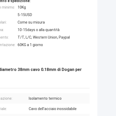
nto e spedizione:
e minimo:
10Kg
5-15USD
lari:
Come su misura
na:
10-15days o alla quantità
ento:
T/T, L/C, Western Union, Paypal
entazione:
60KG a 1 giorno
el diametro 38mm cavo 0.18mm di Dogan per
cazione:
Isolamento termico
iale:
Cavo dell'acciaio inossidabile