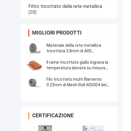
Filtro tricottato dalla rete metallica
(28)
MIGLIORI PRODOTTI
Materiale della rete metallica
tricottata 3.8mm di AISI
316/dell'isolamento termico di
Mesh Filter For U.S.A. liquido del
Il rame tricottato giallo ingrana la
gas
temperatura elevata su misura
0.18mm di 100mm resistente per il
filtro
Filo tricottato multi filamento
0.23mm di Mesh Roll AISI304 del
cavo singolo per il filtro
CERTIFICAZIONE