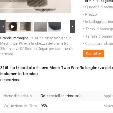
Termini di pagame
Quantità di ordin
Prezzo:
Imballaggi partico
Tempi di conseg
Termini di pagam
Grande immagine :
316L ha tricottato il cavo
Mesh Twin Wire/la larghezza del diametro
Capacità di alim
38mm cavo 0.18mm di Dogan per isolamento
Contatto
termico
316L ha tricottato il cavo Mesh Twin Wire/la larghezza d
isolamento termico
descrizione
Nome di prodotto:
Rete metallica tricottata
Appli
Valutazione del filtro:
95%
Mater