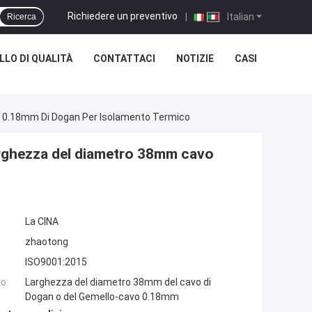
Richiedere un preventivo
|
Italian
Ricerca
LO DI QUALITÀ
CONTATTACI
NOTIZIE
CASI
o 0.18mm Di Dogan Per Isolamento Termico
larghezza del diametro 38mm cavo
La CINA
zhaotong
ISO9001:2015
o:
Larghezza del diametro 38mm del cavo di
Dogan o del Gemello-cavo 0.18mm