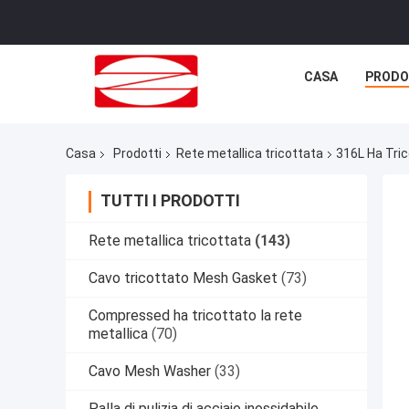
CASA
PRODO
Casa
Prodotti
Rete metallica tricottata
316L Ha Tri
TUTTI I PRODOTTI
Rete metallica tricottata
(143)
Cavo tricottato Mesh Gasket
(73)
Compressed ha tricottato la rete
metallica
(70)
Cavo Mesh Washer
(33)
Palla di pulizia di acciaio inossidabile