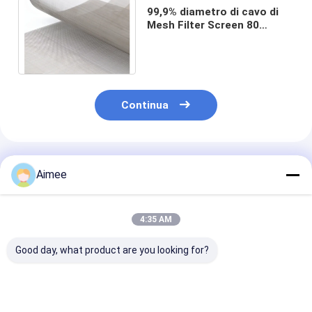
99,9% diametro di cavo di
Mesh Filter Screen 80
100mesh 6.30mm del cavo
della tela di purezza
Continua
Prodotti Raccomandati
Aimee
4:35 AM
Good day, what product are you looking for?
rete metallica
304 schermo unito
Tela tessuta d