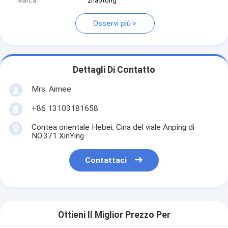
Marca
zhaotong
Osservi più
Dettagli Di Contatto
Mrs. Aimee
+86 13103181658
Contea orientale Hebei, Cina del viale Anping di
NO.371 XinYing
Contattaci
Ottieni Il Miglior Prezzo Per