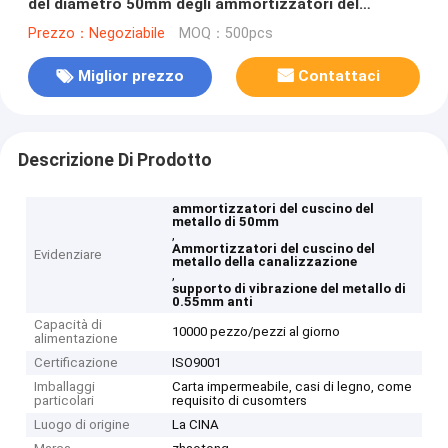
del diametro 50mm degli ammortizzatori del
cuscino del metallo della canalizzazione anti
Prezzo：Negoziabile
MOQ：500pcs
Miglior prezzo
Contattaci
Descrizione Di Prodotto
ammortizzatori del cuscino del
metallo di 50mm
,
Ammortizzatori del cuscino del
Evidenziare
metallo della canalizzazione
,
supporto di vibrazione del metallo di
0.55mm anti
Capacità di
10000 pezzo/pezzi al giorno
alimentazione
Certificazione
ISO9001
Imballaggi
Carta impermeabile, casi di legno, come
particolari
requisito di cusomters
Luogo di origine
La CINA