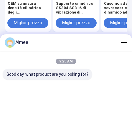
OEM su misura
Supporto cilindrico
Cuscino ad alt
densità cilindrica
SS304 SS316 di
sovraccarico
degli
vibrazione di
dinamico ad
ammortizzatori
OD30mm l'anti ha
assorbimento 
Dia.2-100mm 50G
compresso le reti
scosse metalli
Miglior prezzo
Miglior prezzo
Miglior pr
del cuscino del
metalliche 0.09mm -
con diametro di
metallo
0.55mm
di 0,20 mm
Aimee
Casa
Circa noi
Contattaci
Desktop Site
Mappa del sito
Informativa sulla privacy
Qualità
Rete metallica tricottata
Fabbrica cinese.Copyright © 2026
9:25 AM
AnPing ZhaoTong Metals Netting Co.,Ltd. All Rights Reserved.
Good day, what product are you looking for?
Casa
Prodotti
Mostra VR