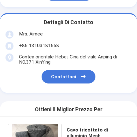
Dettagli Di Contatto
Mrs. Aimee
+86 13103181658
Contea orientale Hebei, Cina del viale Anping di
NO.371 XinYing
Contattaci
Ottieni Il Miglior Prezzo Per
Cavo tricottato di
alluminio Mesh