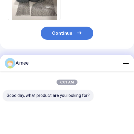
Customized Width maglia
del filtro da 30cm - da
25cm
Continua
Prodotti Raccomandati
Aimee
6:01 AM
Good day, what product are you looking for?
Guarnizioni di
Rete metallica
Rete metallica
scarico in rete
lavorata a maglia
tricottata
lavorata a maglia in
dell&#39;acciaio
dell&#39;acci
acciaio inossidabile
inossidabile della
inossidabile di