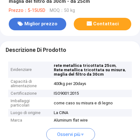
maglia del filtro da 30cm - da 25cm
Prezzo：5-15USD
MOQ：50 kg
Miglior prezzo
Contattaci
Descrizione Di Prodotto
,
rete metallica tricottata 25cm
Evidenziare
,
Rete metallica tricottata su misura
maglia del filtro da 30cm
Capacità di
400kg per 20days
alimentazione
Certificazione
ISO9001:2015
Imballaggi
come caso su misura e di legno
particolari
Luogo di origine
La CINA
Marca
Aluminum flat wire
Osservi più