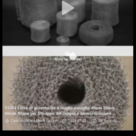
SS304 Filtro di guarnizione a maglia a maglia 40mm 50mm
60mm 80mm per filtraggio dei camion e ammortizzazione
degli ammortizzatori
Cavo tricottato Mesh Gasket
2026-07-21
36 opinioni