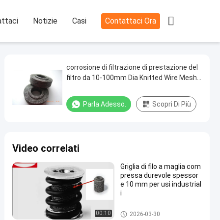

ttaci
Notizie
Casi
Contattaci Ora
corrosione di filtrazione di prestazione del
filtro da 10-100mm Dia Knitted Wire Mesh
alta anti
Parla Adesso.
Scopri Di Più
Video correlati
Griglia di filo a maglia com
pressa durevole spessor
e 10 mm per usi industrial
i
Filtro tricottato dalla rete meta
00:10
2026-03-30
llica