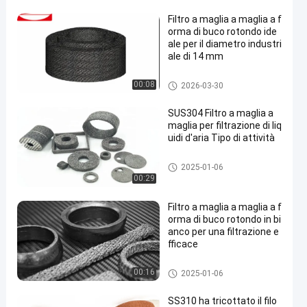
Filtro a maglia a maglia a f
orma di buco rotondo ide
ale per il diametro industri
ale di 14 mm
Filtro tricottato dalla rete meta
00:08
2026-03-30
llica
SUS304 Filtro a maglia a
maglia per filtrazione di liq
uidi d'aria Tipo di attività
Filtro tricottato dalla rete meta
2025-01-06
llica
00:29
Filtro a maglia a maglia a f
orma di buco rotondo in bi
anco per una filtrazione e
fficace
Filtro tricottato dalla rete meta
00:16
2025-01-06
llica
SS310 ha tricottato il filo